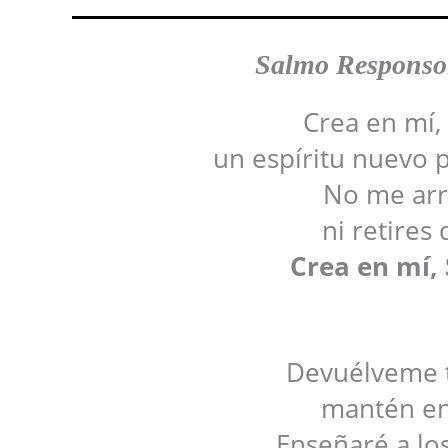
Salmo Responso
Crea en mí,
un espíritu nuevo 
No me arro
ni retires 
Crea en mí,
Devuélveme tu
mantén en
Enseñaré a lo