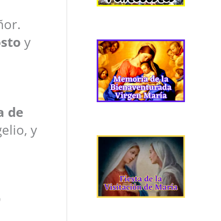
ñor.
osto
y
a de
elio, y
0