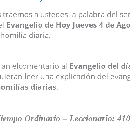
s traemos a ustedes la palabra del se
el
Evangelio de Hoy
Jueves 4 de Ag
 homilía diaria.
aran elcomentario al
Evangelio del dí
ieran leer una explicación del evang
omilías diarias
.
Tiempo Ordinario
–
Leccionario: 41