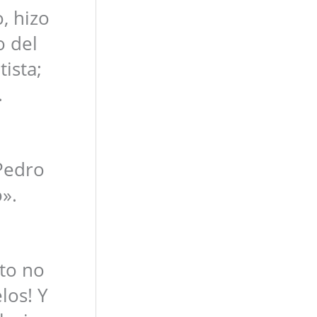
, hizo
o del
ista;
.
Pedro
o».
sto no
los! Y