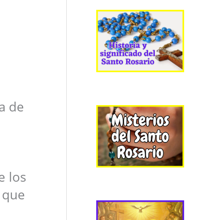
a de
e los
a que