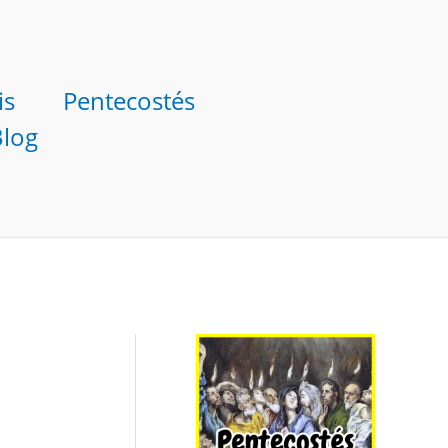
is
Pentecostés
Blog