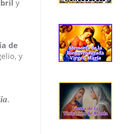
bril
y
ía de
elio, y
ia
.