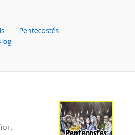
is
Pentecostés
Blog
ñor.