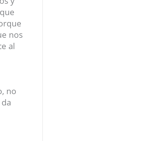
os y
 que
porque
ue nos
e al
o, no
 da