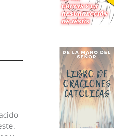
acido
éste.