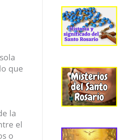
sola
lo que
de la
tre el
os o