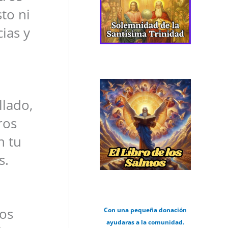
to ni
cias y
llado,
ros
n tu
s.
os
Con una pequeña donación
ayudaras a la comunidad.