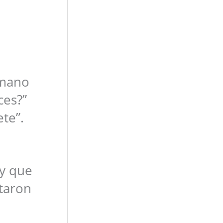
rmano
ces?”
ete”.
ey que
ntaron