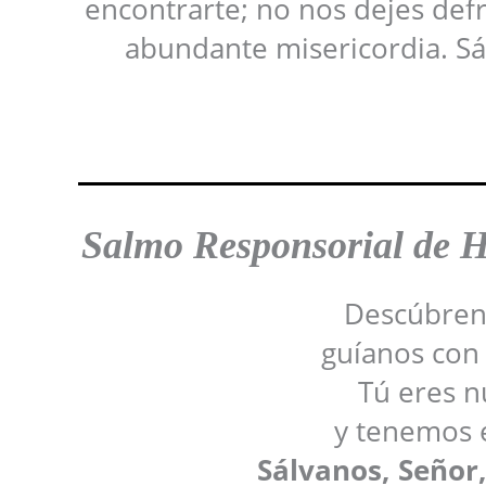
encontrarte; no nos dejes def
abundante misericordia. Sál
Salmo Responsorial de 
Descúbreno
guíanos con 
Tú eres n
y tenemos e
Sálvanos, Señor,