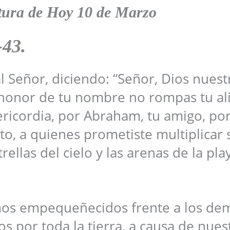
tura de Hoy
10
de Marzo
-43
.
l Señor, diciendo: “Señor, Dios nuest
honor de tu nombre no rompas tu al
ricordia, por Abraham, tu amigo, por 
nto, a quienes prometiste multiplicar 
ellas del cielo y las arenas de la pla
mos empequeñecidos frente a los de
 por toda la tierra, a causa de nues