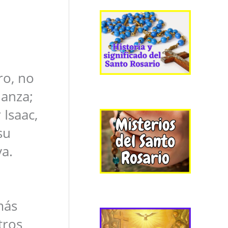
ro, no
ianza;
Isaac,
su
ya.
más
tros