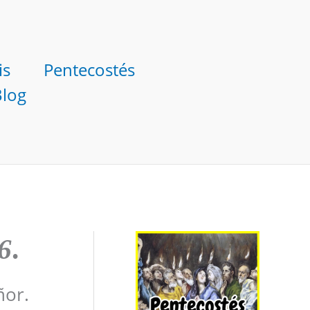
is
Pentecostés
Blog
6
.
ñor.