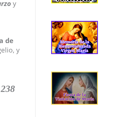
rzo
y
a de
elio, y
 238