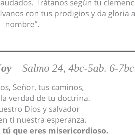
raudados. Trátanos según tu clemenci
vanos con tus prodigios y da gloria a
nombre”.
Hoy
–
Salmo 24, 4bc-5ab. 6-7bc.
s, Señor, tus caminos,
la verdad de tu doctrina.
uestro Dios y salvador
n ti nuestra esperanza.
 tú que eres misericordioso.