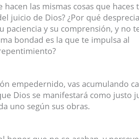
e hacen las mismas cosas que haces t
el juicio de Dios? ¿Por qué desprecia
u paciencia y su comprensión, y no t
ma bondad es la que te impulsa al
repentimiento?
azón empedernido, vas acumulando ca
l que Dios se manifestará como justo j
da uno según sus obras.
 el honor que no se acaban, y persev