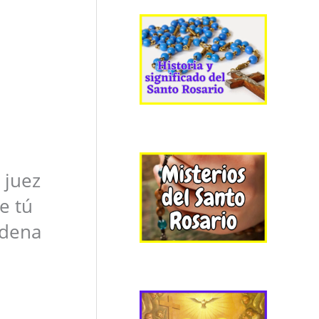
 juez
e tú
ndena