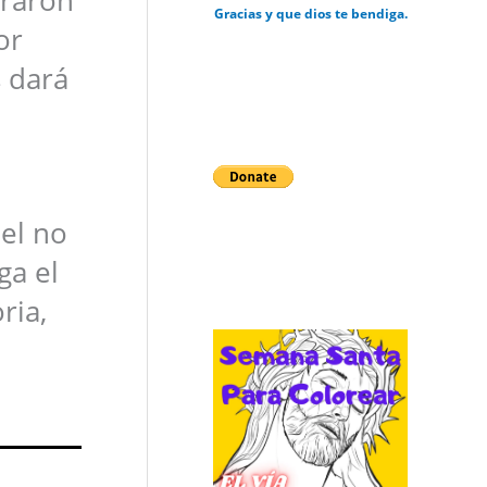
Gracias y que dios te bendiga.
or
s dará
el no
ga el
ria,