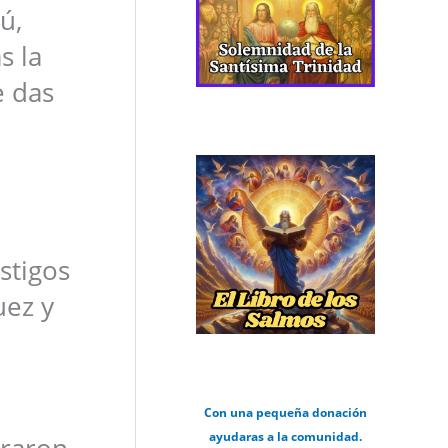
ú,
s la
e das
stigos
uez y
Con una pequeña donación
ayudaras a la comunidad.
eraron