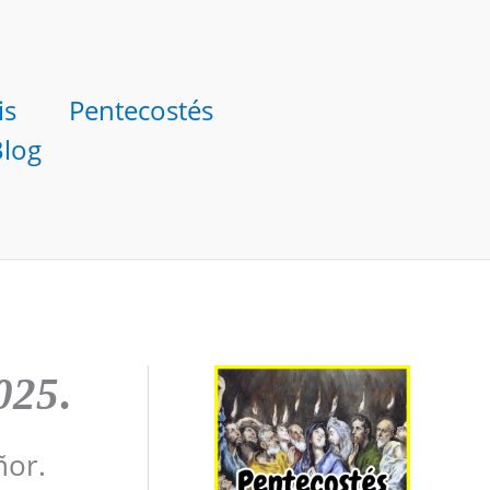
is
Pentecostés
Blog
2025
.
ñor.