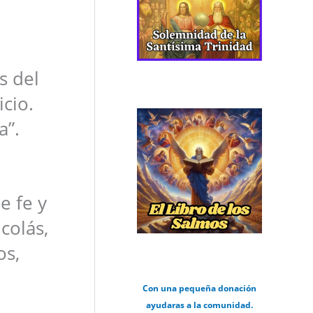
s del
cio.
a”.
e fe y
colás,
os,
Con una pequeña donación
ayudaras a la comunidad.