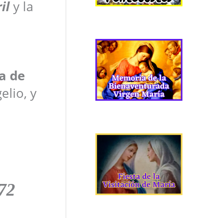
il
y la
a de
elio, y
72