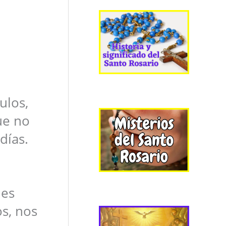
ulos,
ue no
días.
les
os, nos