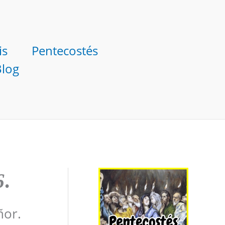
is
Pentecostés
Blog
6
.
ñor.