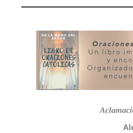
Aclamació
Al