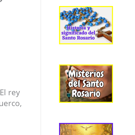
El rey
uerco,