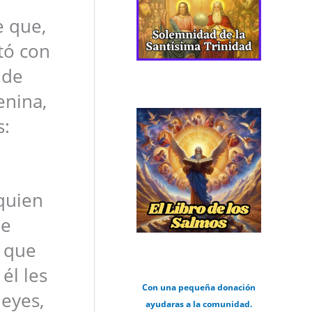
e que,
rtó con
 de
enina,
s:
quien
ue
 que
él les
Con una pequeña donación
leyes,
ayudaras a la comunidad.