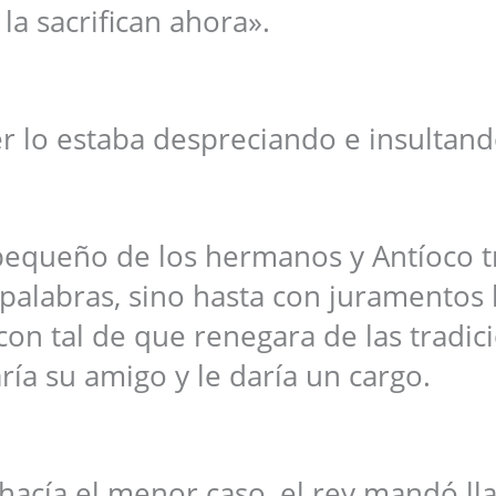
la sacrifican ahora».
r lo estaba despreciando e insultand
pequeño de los hermanos y Antíoco t
palabras, sino hasta con juramentos 
 con tal de que renegara de las tradic
ría su amigo y le daría un cargo.
acía el menor caso, el rey mandó ll