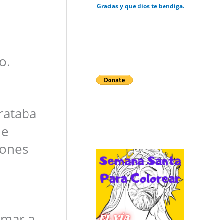
Gracias y que dios te bendiga.
o.
rataba
le
iones
amar a