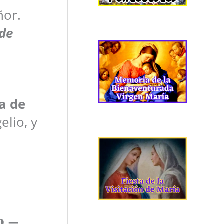
ñor.
 de
a de
elio, y
o
–