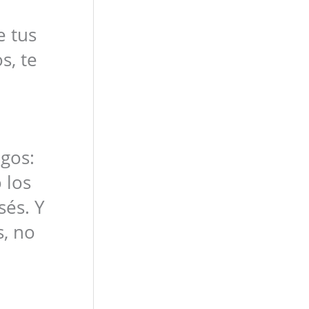
e tus
s, te
gos:
 los
és. Y
s, no