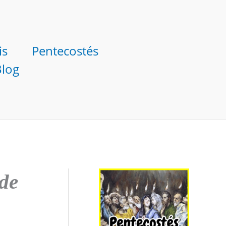
is
Pentecostés
Blog
de