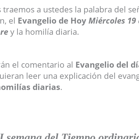
s traemos a ustedes la palabra del se
n, el
Evangelio de Hoy
Miércoles 19
re
y la homilía diaria.
arán el comentario al
Evangelio del dí
ieran leer una explicación del evang
omilías diarias
.
I semana del Tiempo ordinari