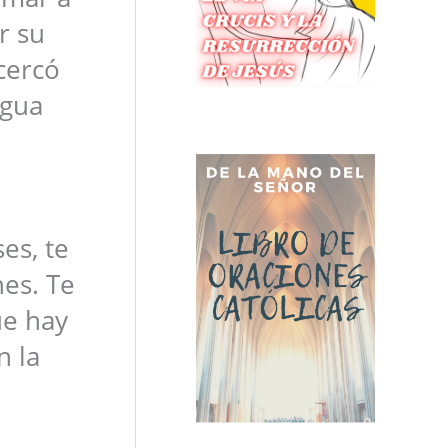
r su
acercó
ngua
es, te
nes. Te
ue hay
n la