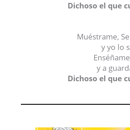
Dichoso el que c
Muéstrame, Señ
y yo lo 
Enséñame 
y a guard
Dichoso el que c