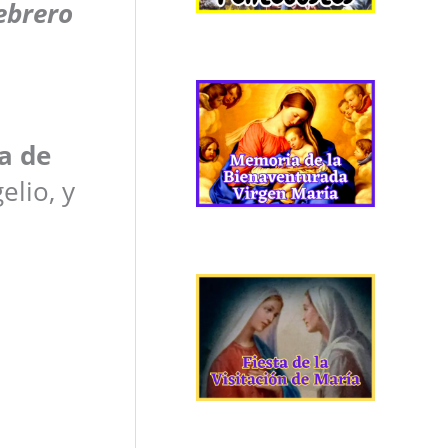
ebrero
a de
elio, y