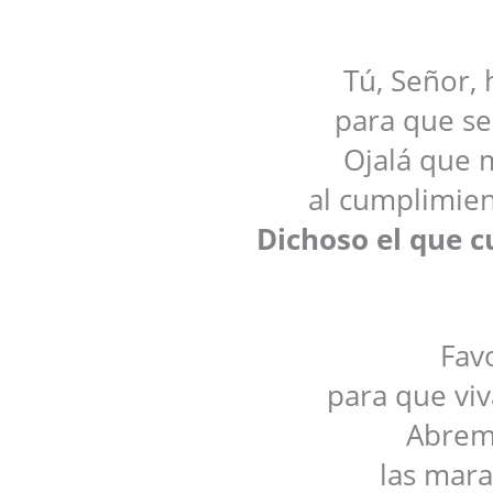
Tú, Señor,
para que s
Ojalá que 
al cumplimie
Dichoso el que c
Fav
para que viv
Abreme
las mara