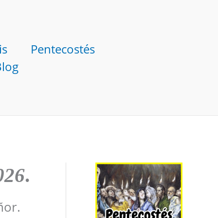
is
Pentecostés
Blog
026
.
ñor.