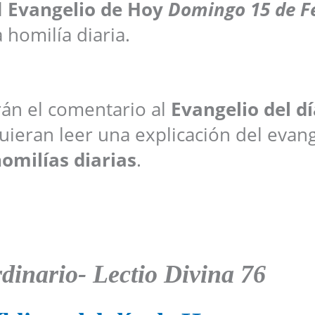
l
Evangelio de Hoy
Domingo
15 de F
a homilía diaria.
arán el comentario al
Evangelio del dí
ieran leer una explicación del evang
omilías diarias
.
inario- Lectio Divina 76