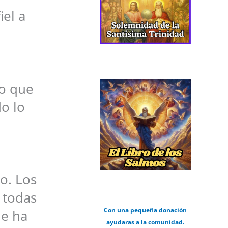
el a
lo que
do lo
do. Los
 todas
Con una pequeña donación
le ha
ayudaras a la comunidad.