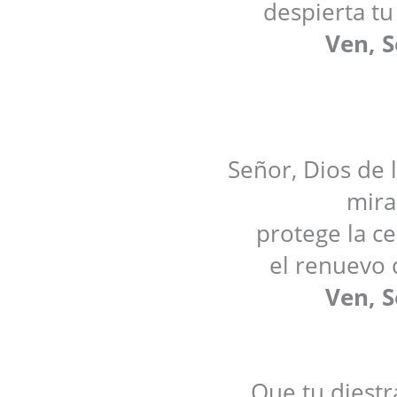
despierta tu
Ven, S
Señor, Dios de l
mira 
protege la c
el renuevo 
Ven, S
Que tu diestr