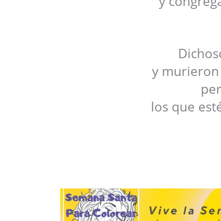
y congregar
Dichoso
y murieron
per
los que est