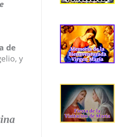
e
a de
elio, y
vina