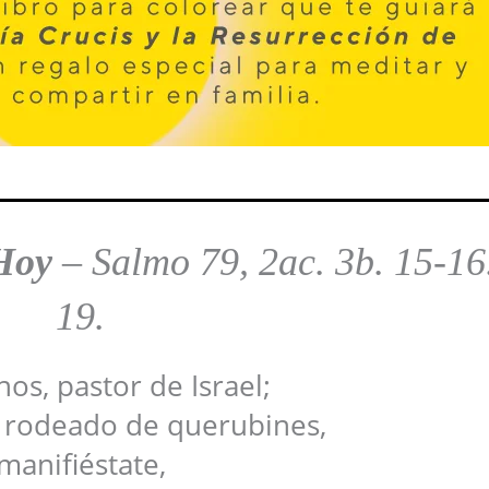
Hoy
–
Salmo 79, 2ac. 3b. 15-16
19.
os, pastor de Israel;
s rodeado de querubines,
manifiéstate,