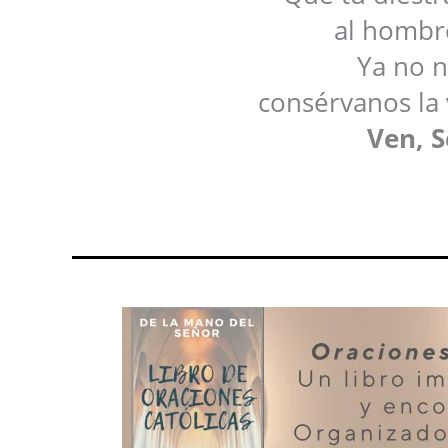
al hombre
Ya no n
consérvanos la 
Ven, S