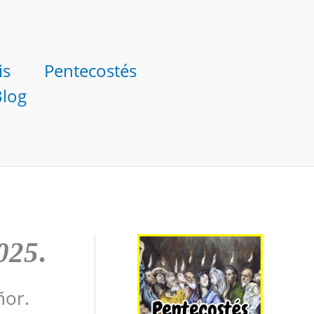
is
Pentecostés
Blog
025
.
ñor.