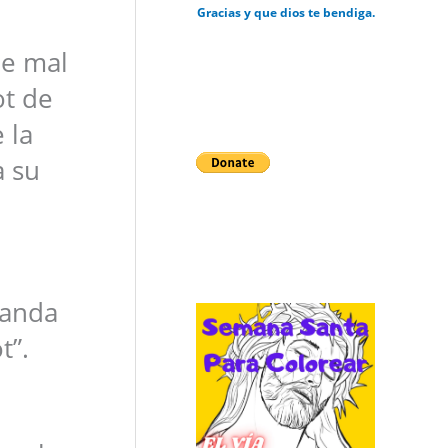
Gracias y que dios te bendiga.
de mal
ot de
 la
a su
manda
t”.