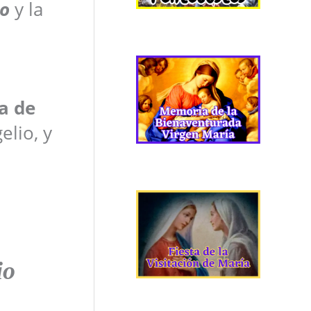
io
y la
a de
elio, y
io