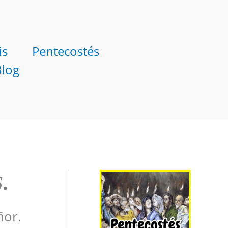
is
Pentecostés
Blog
6
.
ñor.