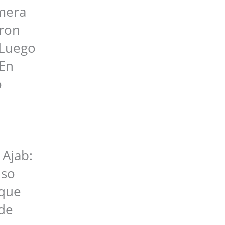
mera
aron
 Luego
 En
o
 Ajab:
iso
 que
 de