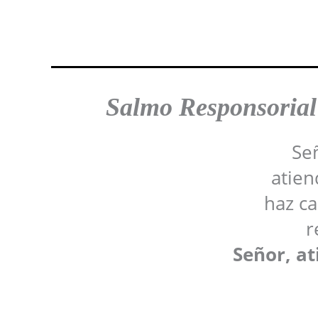
Salmo Responsorial
Señ
atien
haz ca
r
Señor, a