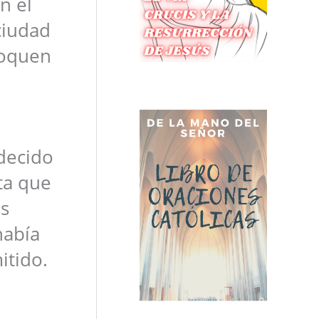
n el
ciudad
voquen
decido
sta que
es
había
itido.