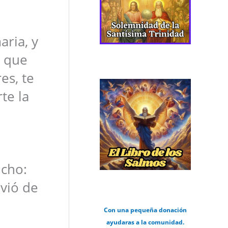
aria, y
a que
es, te
te la
icho:
lvió de
Con una pequeña donación
ayudaras a la comunidad.