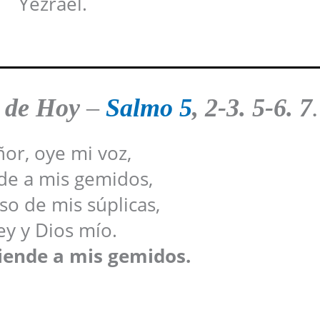
Yezrael.
 de Hoy
–
Salmo 5
, 2-3. 5-6. 7
.
or, oye mi voz,
de a mis gemidos,
so de mis súplicas,
ey y Dios mío.
tiende a mis gemidos.