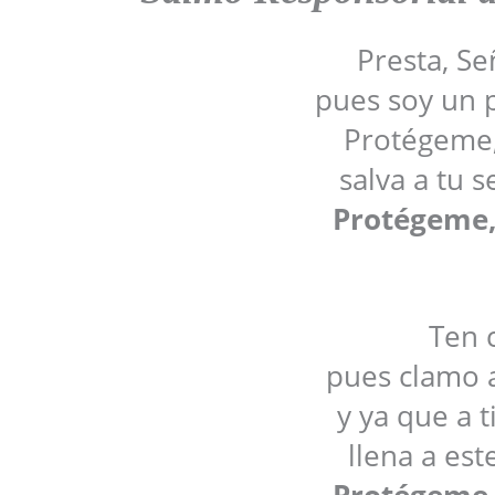
Presta, Se
pues soy un p
Protégeme,
salva a tu s
Protégeme,
Ten 
pues clamo a 
y ya que a t
llena a est