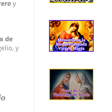
rero
y
a de
elio, y
io