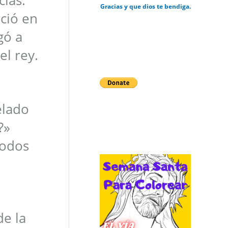
Gracias y que dios te bendiga.
eció en
gó a
el rey.
elado
?»
todos
de la