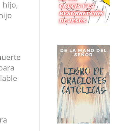
 hijo,
hijo
muerte
 para
lable
ra