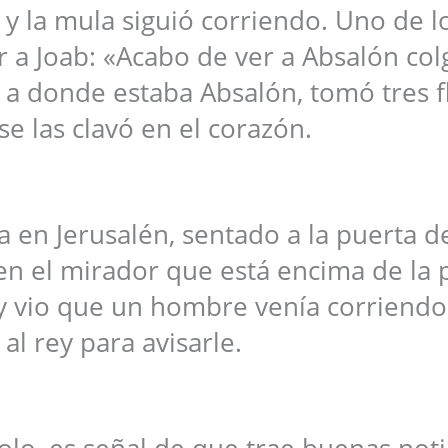
y la mula siguió corriendo. Uno de l
sar a Joab: «Acabo de ver a Absalón co
 a donde estaba Absalón, tomó tres f
se las clavó en el corazón.
a en Jerusalén, sentado a la puerta de
o en el mirador que está encima de la 
a y vio que un hombre venía corriendo
 al rey para avisarle.
solo, es señal de que trae buenas noti