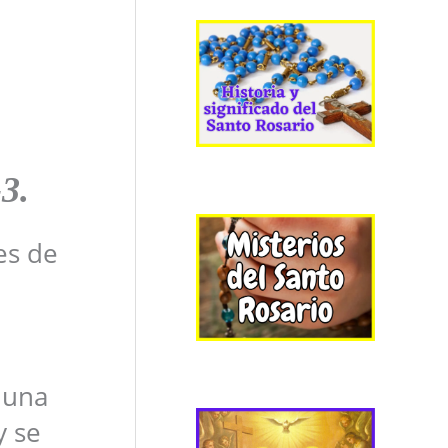
-3
.
es de
 una
y se