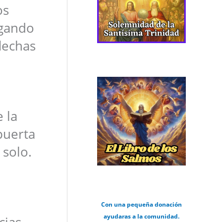
os
lgando
lechas
 la
puerta
 solo.
Con una pequeña donación
ayudaras a la comunidad.
cias.