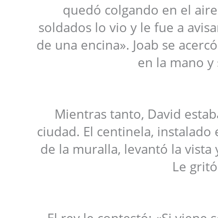
quedó colgando en el aire 
soldados lo vio y le fue a avi
de una encina». Joab se acercó
en la mano y 
Mientras tanto, David estab
ciudad. El centinela, instalad
de la muralla, levantó la vist
Le gritó
El rey le contestó: «Si viene 