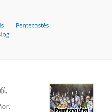
is
Pentecostés
Blog
26
.
ñor.