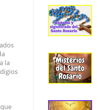
zados
la
a la
digios
 que