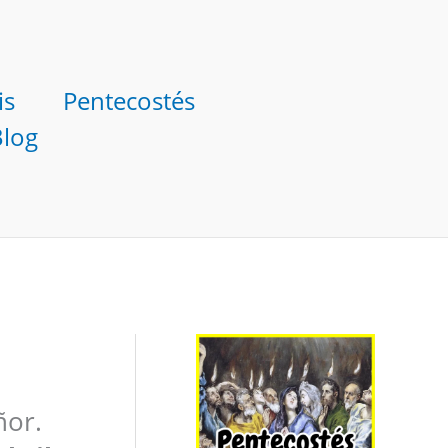
is
Pentecostés
Blog
ñor.