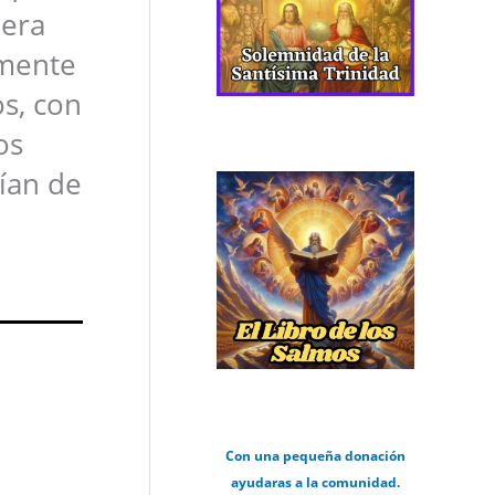
 era
amente
os, con
os
ían de
.
Con una pequeña donación
ayudaras a la comunidad.