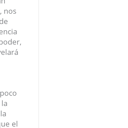
an
, nos
ede
encia
 poder,
velará
 poco
 la
la
que el