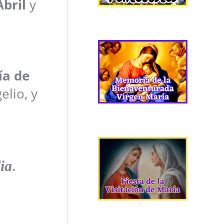
bril
y
ía de
elio, y
ia
.