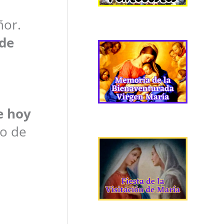
ñor.
de
e hoy
io de