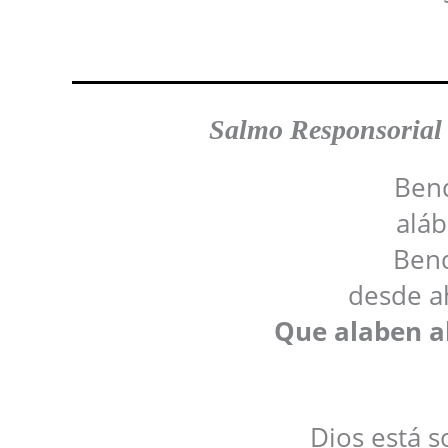
Salmo Responsorial
Bend
aláb
Bend
desde a
Que alaben al
Dios está s