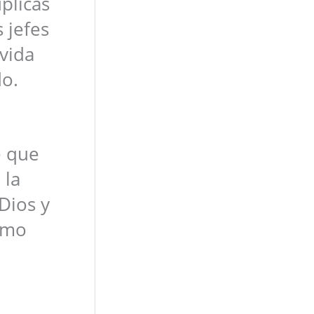
plicas
 jefes
vida
do.
e que
 la
Dios y
omo