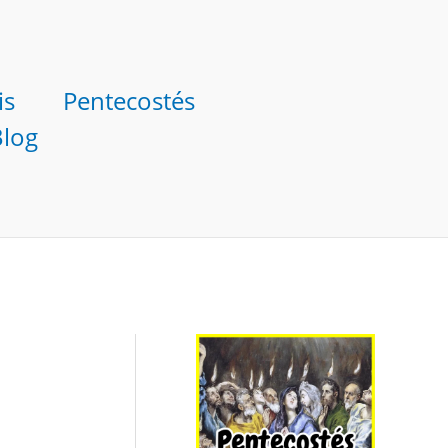
is
Pentecostés
Blog