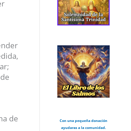
er
ender
edida,
ar;
 de
una de
Con una pequeña donación
ayudaras a la comunidad.