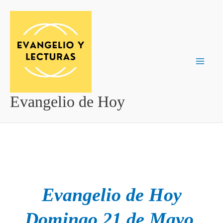
Ir
al
contenido
Evangelio de Hoy
Evangelio de Hoy
Domingo 21 de Mayo
.