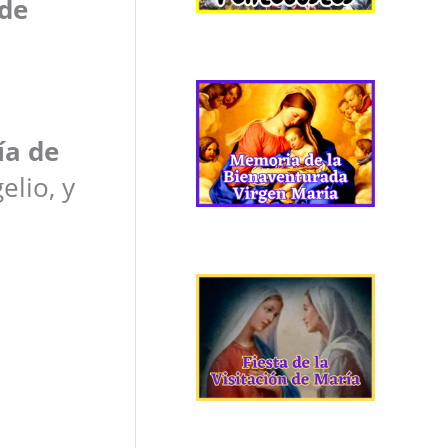
de
ía de
elio, y