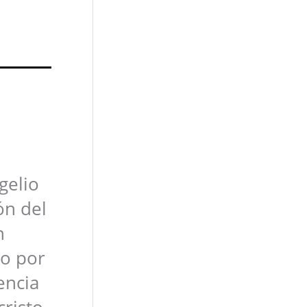
gelio
ón del
n
do por
encia