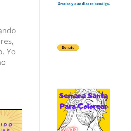
Gracias y que dios te bendiga.
uando
res,
o. Yo
no