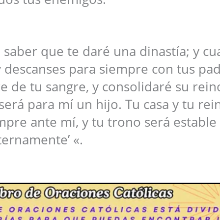
 saber que te daré una dinastía; y c
y descanses para siempre con tus pad
e de tu sangre, y consolidaré su rein
será para mí un hijo. Tu casa y tu rei
re ante mí, y tu trono será estable
ternamente’ «.