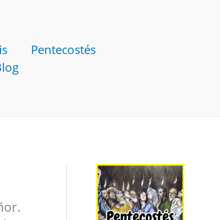
is
Pentecostés
Blog
ñor.