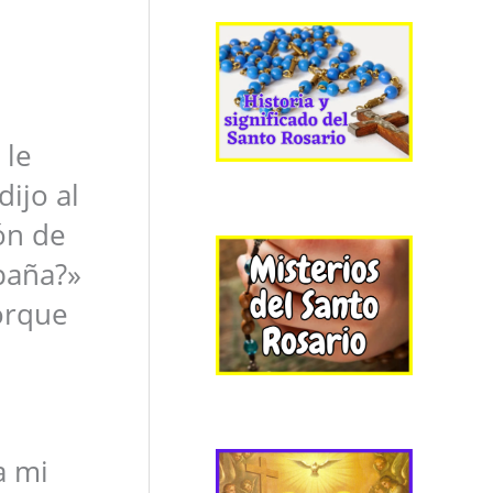
 le
ijo al
ón de
paña?»
porque
a mi