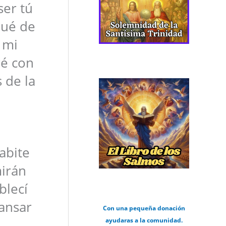
ser tú
qué de
 mi
ré con
 de la
abite
mirán
blecí
cansar
Con una pequeña donación
ayudaras a la comunidad.