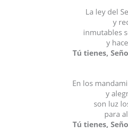
La ley del S
y re
inmutables s
y hace
Tú tienes, Seño
En los mandamie
y aleg
son luz l
para a
Tú tienes, Seño