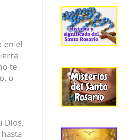
 en el
ierra
no te
o, o
u Dios,
 hasta