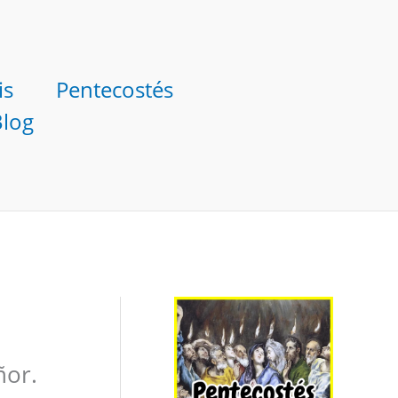
is
Pentecostés
Blog
ñor.