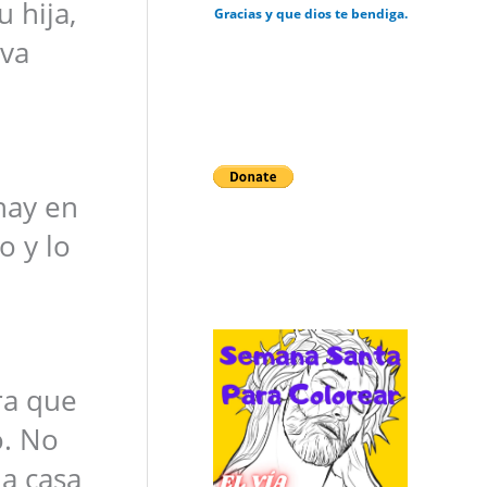
u hija,
Gracias y que dios te bendiga.
iva
 hay en
o y lo
ra que
o. No
la casa