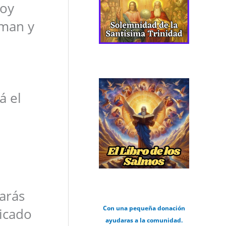
soy
aman y
á el
harás
Con una pequeña donación
dicado
ayudaras a la comunidad.