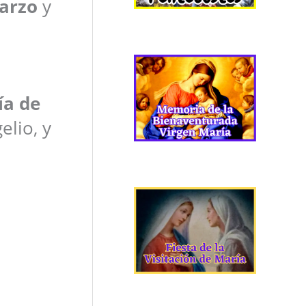
arzo
y
ía de
elio, y