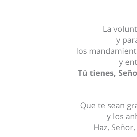
La volunt
y par
los mandamient
y en
Tú tienes, Seño
Que te sean gra
y los an
Haz, Señor,