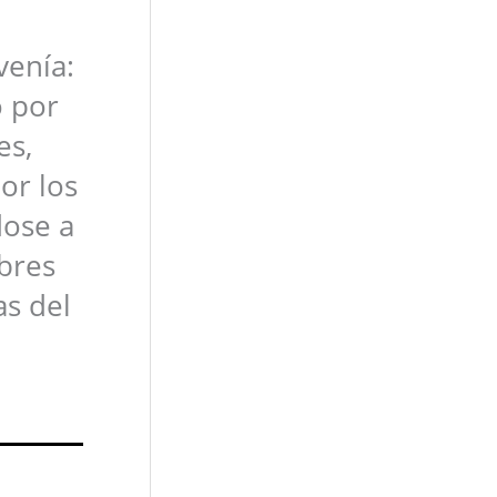
venía:
o por
es,
or los
dose a
mbres
as del