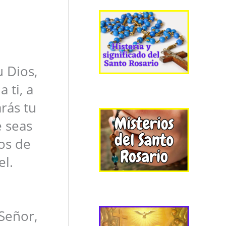
u Dios,
 ti, a
arás tu
e seas
ios de
el.
 Señor,