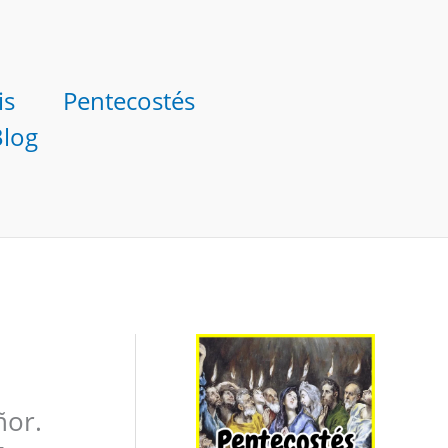
is
Pentecostés
Blog
ñor.