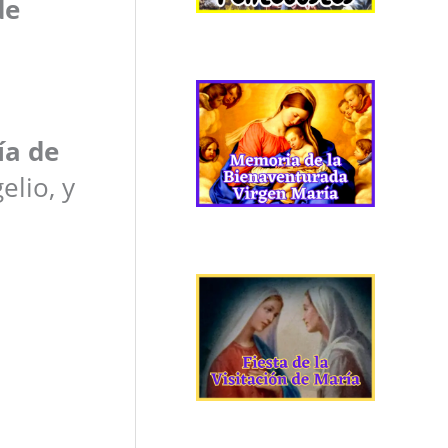
de
ía de
elio, y