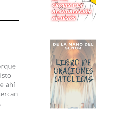
orque
isto
e ahí
cercan
.