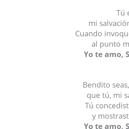
Tú 
mi salvación
Cuando invoqué
al punto m
Yo te amo, S
Bendito seas
que tú, mi s
Tú concedist
y mostrast
Yo te amo, S