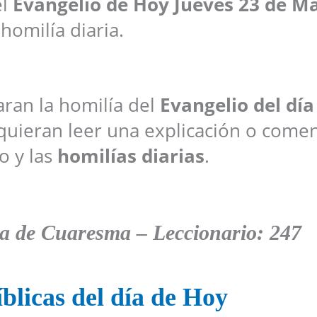
el
Evangelio de Hoy
Jueves 23 de M
 homilía diaria.
raran la homilía del
Evangelio del día
quieran leer una explicación o comen
o y las
homilías diarias
.
na de Cuaresma
– Leccionario: 247
blicas del día de Hoy