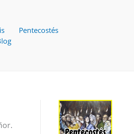
is
Pentecostés
Blog
ñor.