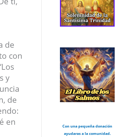
e ti,
a de
to con
‘Los
s y
nuncia
m, de
iendo:
ré en
Con una pequeña donación
ayudaras a la comunidad.