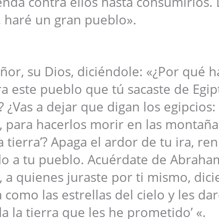
enda contra ellos hasta consumirlos. D
 haré un gran pueblo».
eñor, su Dios, diciéndole: «¿Por qué h
ra este pueblo que tú sacaste de Egip
¿Vas a dejar que digan los egipcios: 
, para hacerlos morir en las montaña
a tierra’? Apaga el ardor de tu ira, re
o a tu pueblo. Acuérdate de Abraha
s, a quienes juraste por ti mismo, dic
 como las estrellas del cielo y les da
 la tierra que les he prometido’ «.