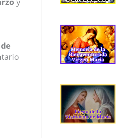
arzo
y
 de
tario