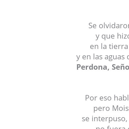
Se olvidaro
y que hiz
en la tierr
y en las aguas 
Perdona, Señor
Por eso habl
pero Moisé
se interpuso, 
no fuera 