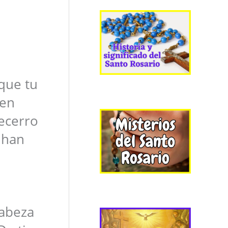
rque tu
 en
ecerro
e han
cabeza