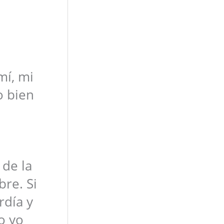
mí, mi
o bien
 de la
re. Si
rdía y
o yo