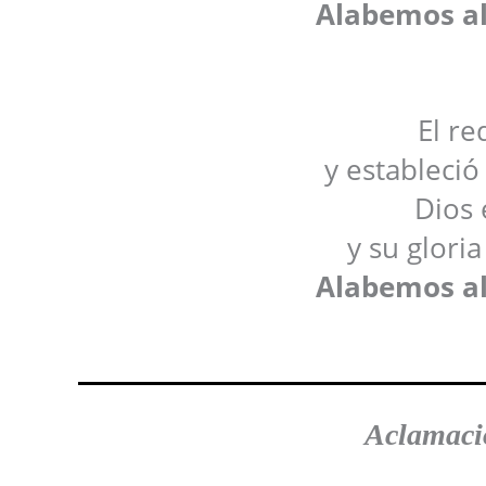
Alabemos al
El re
y estableció
Dios 
y su glori
Alabemos al
Aclamació