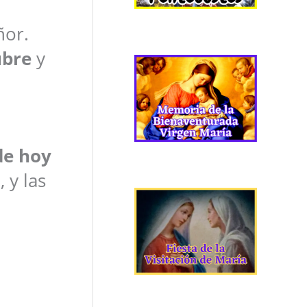
ñor.
ubre
y
de hoy
 y las