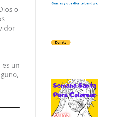
Gracias y que dios te bendiga.
Dios o
os
vidor
 es un
lguno,