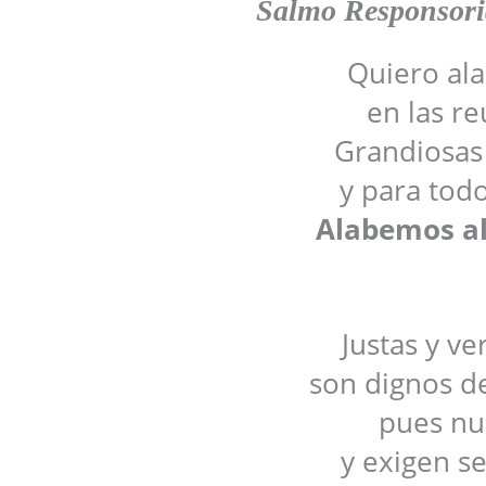
Salmo Responsori
Quiero ala
en las re
Grandiosas 
y para todo
Alabemos al
Justas y v
son dignos d
pues nu
y exigen s