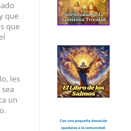
nado
 y que
es que
el
o, les
 sea
ica un
o.
Con una pequeña donación
ayudaras a la comunidad.