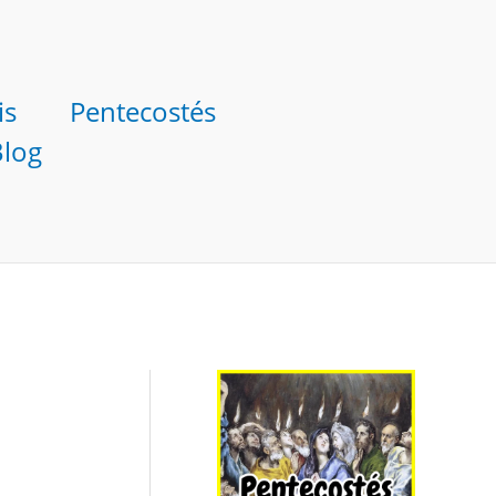
is
Pentecostés
Blog