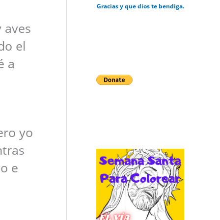
Gracias y que dios te bendiga.
y aves
do el
é a
ero yo
ntras
no e