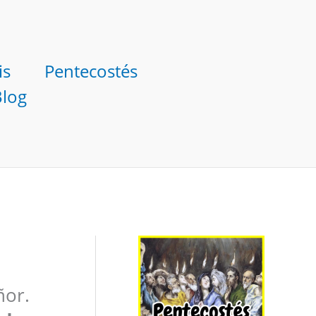
is
Pentecostés
Blog
ñor.