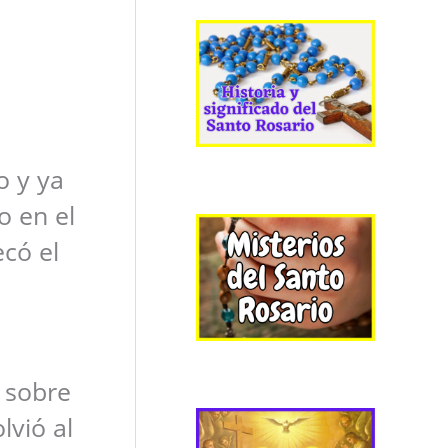
o y ya
o en el
ecó el
 sobre
lvió al