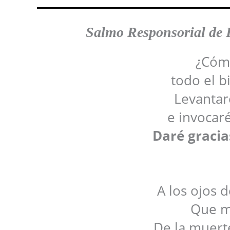
Salmo Responsorial de
¿Cómo
todo el 
Levantaré
e invocar
Daré gracia
A los ojos 
Que m
De la muerte