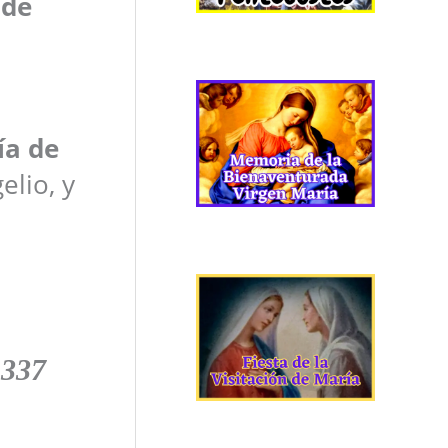
 de
ía de
elio, y
 337