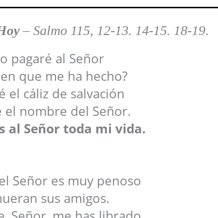
 Hoy
–
Salmo 115, 12-13. 14-15. 18-19
.
 pagaré al Señor
bien que me ha hecho?
 el cáliz de salvación
é el nombre del Señor.
s al Señor toda mi vida.
del Señor es muy penoso
ueran sus amigos.
, Señor, me has librado,