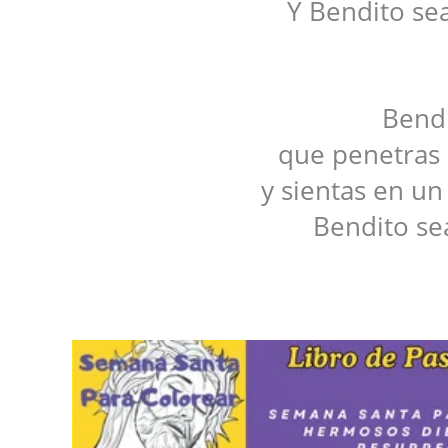
Y Bendito sea
Bendi
que penetras 
y sientas en u
Bendito sea