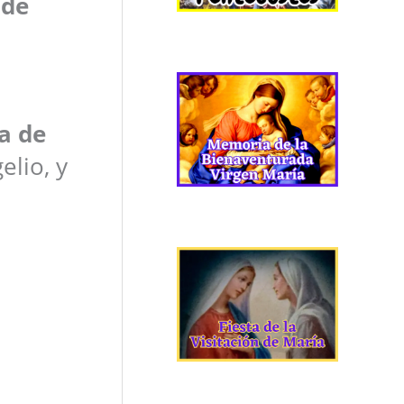
 de
a de
elio, y