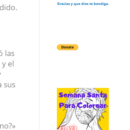
Gracias y que dios te bendiga.
dido.
ó las
 y el
y
a sus
rno?»