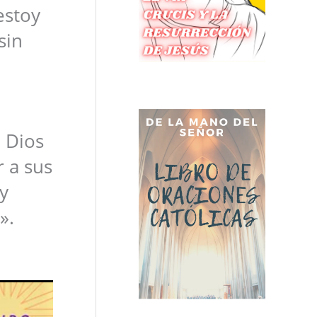
estoy
sin
 Dios
 a sus
y
».