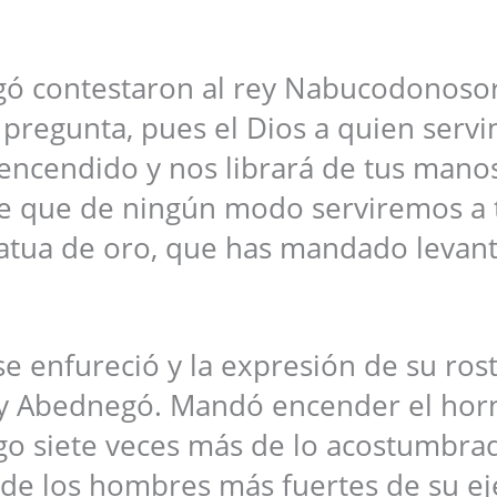
gó contestaron al rey Nabucodonoso
 pregunta, pues el Dios a quien serv
encendido y nos librará de tus manos
te que de ningún modo serviremos a 
tatua de oro, que has mandado levant
 enfureció y la expresión de su ros
 y Abednegó. Mandó encender el hor
go siete veces más de lo acostumbra
e los hombres más fuertes de su ejé