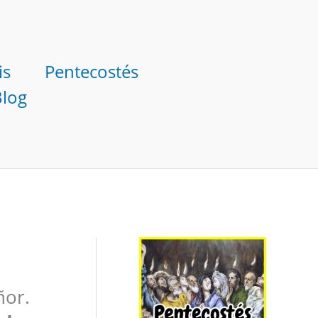
is
Pentecostés
Blog
ñor.