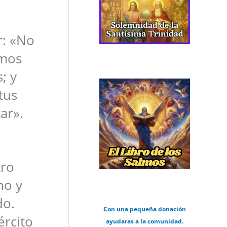
r: «No
imos
; y
tus
ar».
tro
no y
do.
Con una pequeña donación
rcito
ayudaras a la comunidad.