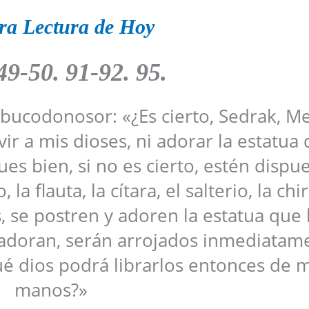
ra Lectura de Hoy
49-50. 91-92. 95.
Nabucodonosor: «¿Es cierto, Sedrak, M
r a mis dioses, ni adorar la estatua 
s bien, si no es cierto, estén dispu
la flauta, la cítara, el salterio, la chi
, se postren y adoren la estatua que
 adoran, serán arrojados inmediatam
é dios podrá librarlos entonces de m
manos?»