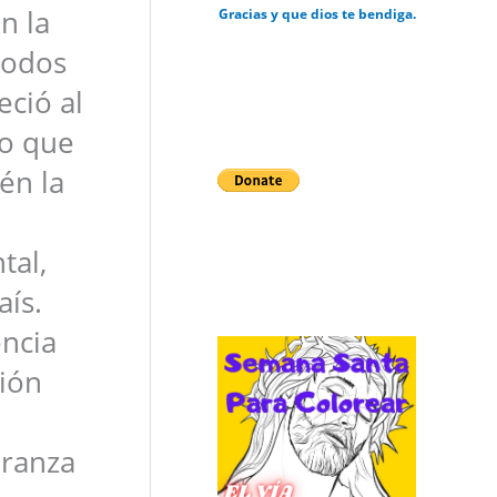
n la
Gracias y que dios te bendiga.
todos
eció al
to que
én la
tal,
aís.
encia
gión
eranza