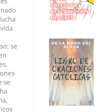
res
ionado
lucha
 vida
so; se
 en
es.
lones
e se
 ha
na,
icos