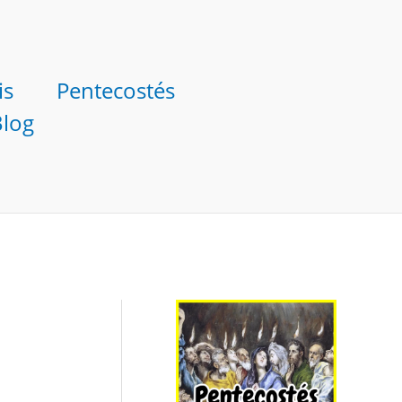
is
Pentecostés
Blog