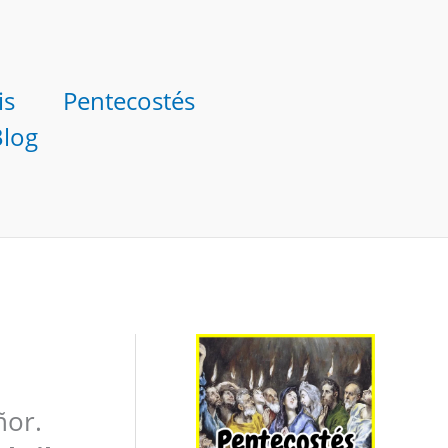
is
Pentecostés
Blog
ñor.