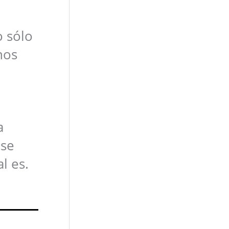
o sólo
nos
a
 se
l es.