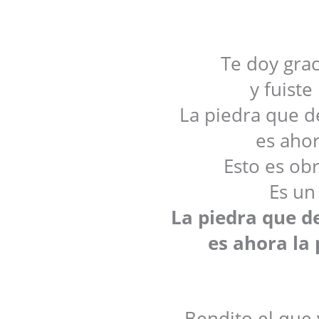
Te doy gra
y fuiste
La piedra que d
es ahor
Esto es ob
Es un
La piedra que d
es ahora la 
Bendito el que