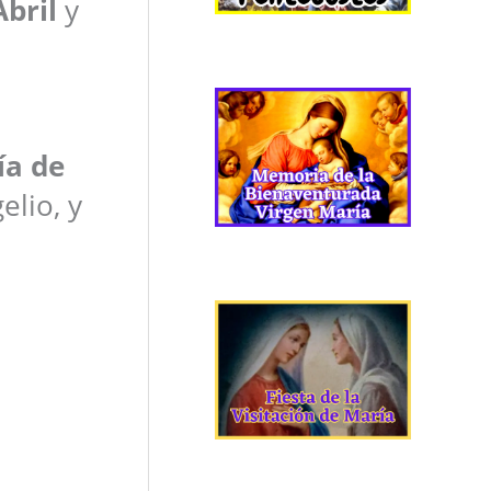
bril
y
ía de
elio, y