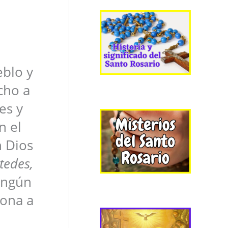
eblo y
cho a
es y
n el
n Dios
tedes,
ngún
sona a