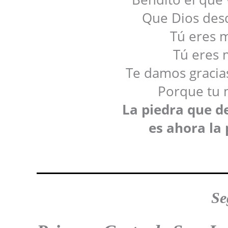
Que Dios des
Tú eres m
Tú eres m
Te damos gracia
Porque tu 
La piedra que d
es ahora la 
Se