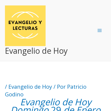
Ir
al
contenido
Evangelio de Hoy
/
Evangelio de Hoy
/ Por
Patricio
Godino
Evangelio de Hoy
Domingo
29
de Enero