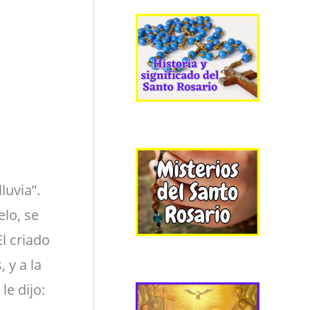
luvia”.
elo, se
El criado
, y a la
le dijo: