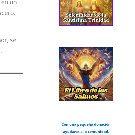
Y en un
acero.
ñor, se
.
Con una pequeña donación
ayudaras a la comunidad.