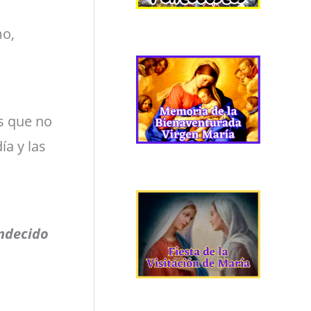
mo,
s que no
ía y las
endecido