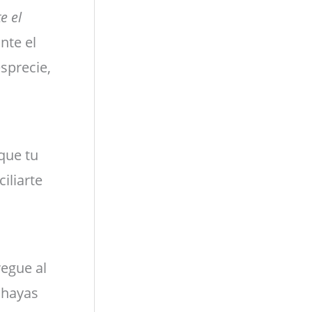
e el
nte el
esprecie,
 que tu
iliarte
regue al
e hayas