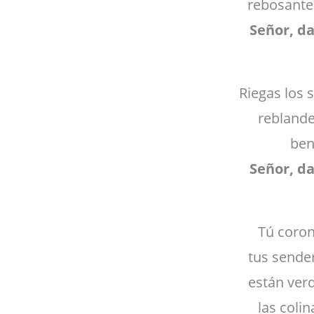
rebosante
Señor, d
Riegas los 
reblandec
ben
Señor, d
Tú coron
tus sende
están verd
las coli