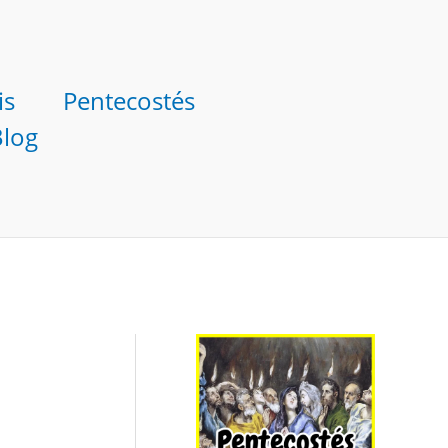
is
Pentecostés
Blog