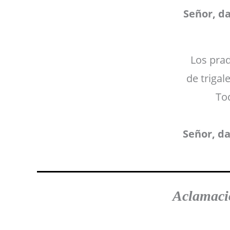
Señor, d
Los prad
de trigal
To
Señor, d
Aclamació